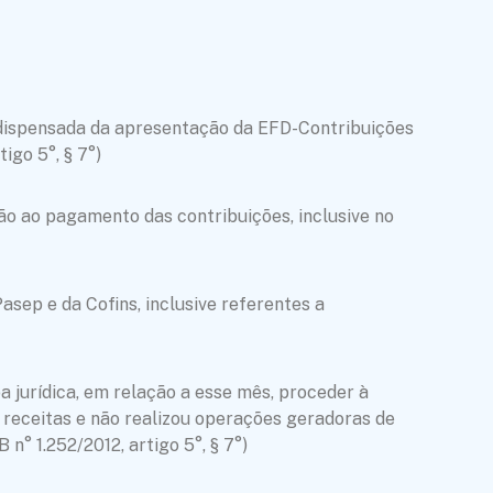
á dispensada da apresentação da EFD-Contribuições
igo 5°, § 7°)
não ao pagamento das contribuições, inclusive no
asep e da Cofins, inclusive referentes a
 jurídica, em relação a esse mês, proceder à
u receitas e não realizou operações geradoras de
n° 1.252/2012, artigo 5°, § 7°)