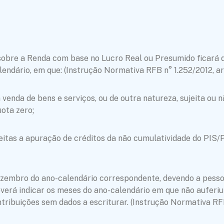
o sobre a Renda com base no Lucro Real ou Presumido ficar
dário, em que: (Instrução Normativa RFB n° 1.252/2012, art
 venda de bens e serviços, ou de outra natureza, sujeita ou 
uota zero;
eitas a apuração de créditos da não cumulatividade do PIS/P
zembro do ano-calendário correspondente, devendo a pessoa
deverá indicar os meses do ano-calendário em que não auferi
ntribuições sem dados a escriturar. (Instrução Normativa RFB 