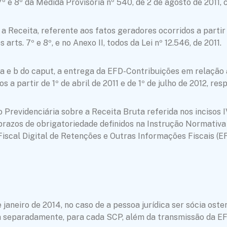
 e 8º da Medida Provisória nº 540, de 2 de agosto de 2011, co
a Receita, referente aos fatos geradores ocorridos a partir d
rts. 7º e 8º, e no Anexo II, todos da Lei nº 12.546, de 2011.
m a e b do caput, a entrega da EFD-Contribuições em relação
s a partir de 1º de abril de 2011 e de 1º de julho de 2012, re
 Previdenciária sobre a Receita Bruta referida nos incisos I
 prazos de obrigatoriedade definidos na Instrução Normativa 
Fiscal Digital de Retenções e Outras Informações Fiscais (E
e janeiro de 2014, no caso de a pessoa jurídica ser sócia os
a separadamente, para cada SCP, além da transmissão da EFD