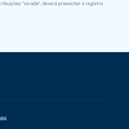
ribuições "zerada", deverá preencher o registro
ábil