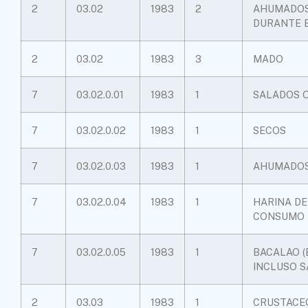
2
03.02
1983
2
AHUMADOS,
DURANTE E
2
03.02
1983
3
MADO
7
03.02.0.01
1983
1
SALADOS 
7
03.02.0.02
1983
1
SECOS
7
03.02.0.03
1983
1
AHUMADO
7
03.02.0.04
1983
1
HARINA DE
CONSUMO
7
03.02.0.05
1983
1
BACALAO (
INCLUSO 
2
03.03
1983
1
CRUSTACE