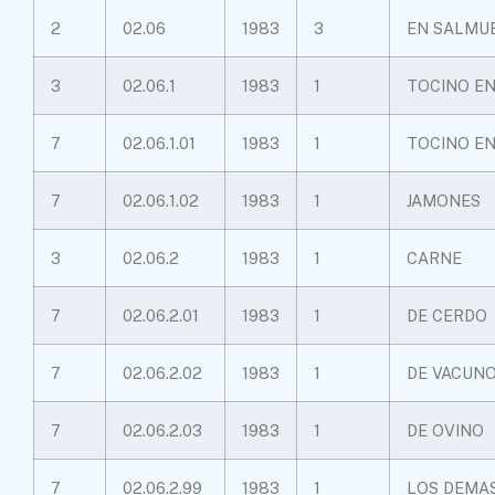
2
02.06
1983
3
EN SALMU
3
02.06.1
1983
1
TOCINO E
7
02.06.1.01
1983
1
TOCINO E
7
02.06.1.02
1983
1
JAMONES
3
02.06.2
1983
1
CARNE
7
02.06.2.01
1983
1
DE CERDO
7
02.06.2.02
1983
1
DE VACUN
7
02.06.2.03
1983
1
DE OVINO
7
02.06.2.99
1983
1
LOS DEMA