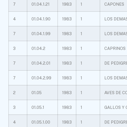
7
01.04.1.21
1983
1
CAPONES
4
01.04.1.90
1983
1
LOS DEMA
7
01.04.1.99
1983
1
LOS DEMA
3
01.04.2
1983
1
CAPRINOS
7
01.04.2.01
1983
1
DE PEDIGR
7
01.04.2.99
1983
1
LOS DEMA
2
01.05
1983
1
AVES DE C
3
01.05.1
1983
1
GALLOS Y 
4
01.05.1.00
1983
1
DE PEDIGR