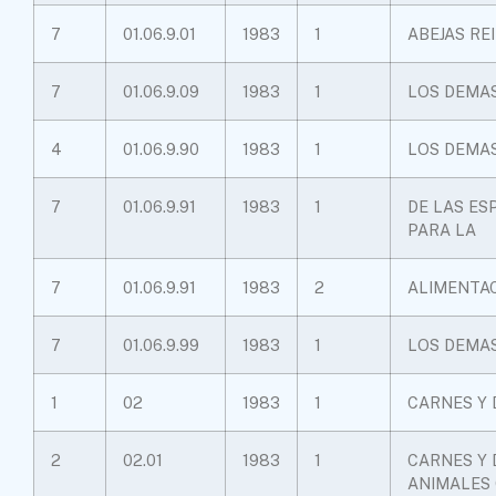
7
01.06.9.01
1983
1
ABEJAS RE
7
01.06.9.09
1983
1
LOS DEMA
4
01.06.9.90
1983
1
LOS DEMA
7
01.06.9.91
1983
1
DE LAS ES
PARA LA
7
01.06.9.91
1983
2
ALIMENTA
7
01.06.9.99
1983
1
LOS DEMA
1
02
1983
1
CARNES Y 
2
02.01
1983
1
CARNES Y 
ANIMALES