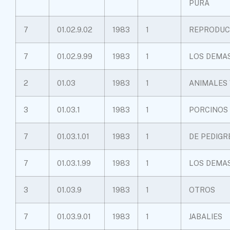
PURA
7
01.02.9.02
1983
1
REPRODUC
7
01.02.9.99
1983
1
LOS DEMA
2
01.03
1983
1
ANIMALES 
3
01.03.1
1983
1
PORCINOS
7
01.03.1.01
1983
1
DE PEDIGR
7
01.03.1.99
1983
1
LOS DEMA
3
01.03.9
1983
1
OTROS
7
01.03.9.01
1983
1
JABALIES