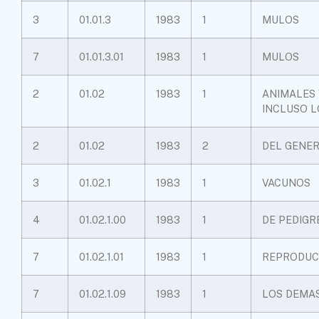
3
01.01.3
1983
1
MULOS
7
01.01.3.01
1983
1
MULOS
2
01.02
1983
1
ANIMALES 
INCLUSO L
2
01.02
1983
2
DEL GENE
3
01.02.1
1983
1
VACUNOS
4
01.02.1.00
1983
1
DE PEDIGR
7
01.02.1.01
1983
1
REPRODUC
7
01.02.1.09
1983
1
LOS DEMA