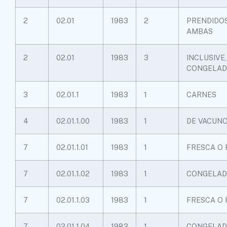
2
02.01
1983
2
PRENDIDOS 
AMBAS
2
02.01
1983
3
INCLUSIVE
CONGELAD
3
02.01.1
1983
1
CARNES
4
02.01.1.00
1983
1
DE VACUN
7
02.01.1.01
1983
1
FRESCA O 
7
02.01.1.02
1983
1
CONGELADA
7
02.01.1.03
1983
1
FRESCA O 
7
02.01.1.04
1983
1
CONGELAD