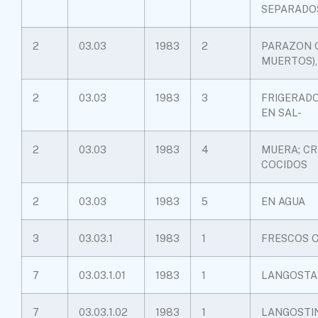
SEPARADOS
2
03.03
1983
2
PARAZON O
MUERTOS),
2
03.03
1983
3
FRIGERADO
EN SAL-
2
03.03
1983
4
MUERA; CR
COCIDOS
2
03.03
1983
5
EN AGUA
3
03.03.1
1983
1
FRESCOS 
7
03.03.1.01
1983
1
LANGOSTA
7
03.03.1.02
1983
1
LANGOSTI