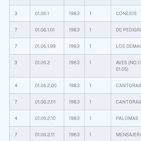
3
01.06.1
1983
1
CONEJOS
7
01.06.1.01
1983
1
DE PEDIGR
7
01.06.1.99
1983
1
LOS DEMA
3
01.06.2
1983
1
AVES (NO 
01.05)
4
01.06.2.00
1983
1
CANTORAS 
7
01.06.2.01
1983
1
CANTORAS 
4
01.06.2.10
1983
1
PALOMAS
7
01.06.2.11
1983
1
MENSAJER