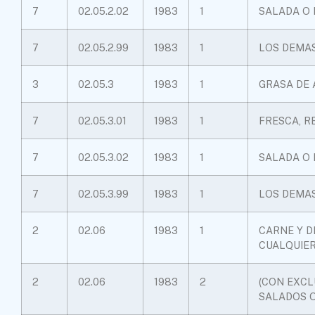
7
02.05.2.02
1983
1
SALADA O
7
02.05.2.99
1983
1
LOS DEMA
3
02.05.3
1983
1
GRASA DE 
7
02.05.3.01
1983
1
FRESCA, R
7
02.05.3.02
1983
1
SALADA O
7
02.05.3.99
1983
1
LOS DEMA
2
02.06
1983
1
CARNE Y D
CUALQUIER
2
02.06
1983
2
(CON EXCL
SALADOS 