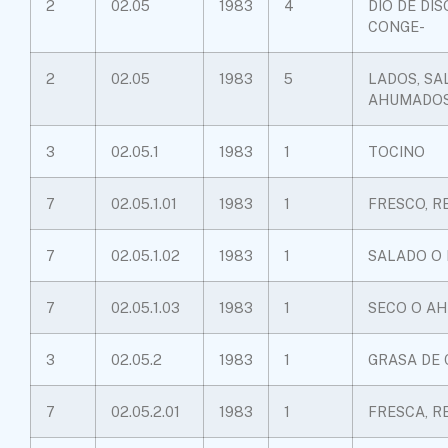
2
02.05
1983
4
DIO DE DI
CONGE-
2
02.05
1983
5
LADOS, SA
AHUMADO
3
02.05.1
1983
1
TOCINO
7
02.05.1.01
1983
1
FRESCO, 
7
02.05.1.02
1983
1
SALADO O
7
02.05.1.03
1983
1
SECO O A
3
02.05.2
1983
1
GRASA DE
7
02.05.2.01
1983
1
FRESCA, R