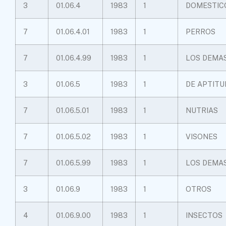
3
01.06.4
1983
1
DOMESTIC
7
01.06.4.01
1983
1
PERROS
7
01.06.4.99
1983
1
LOS DEMA
3
01.06.5
1983
1
DE APTITU
7
01.06.5.01
1983
1
NUTRIAS
7
01.06.5.02
1983
1
VISONES
7
01.06.5.99
1983
1
LOS DEMA
3
01.06.9
1983
1
OTROS
4
01.06.9.00
1983
1
INSECTOS