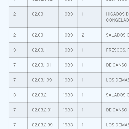
2
02.03
1983
1
HIGADOS D
CONGELAD
2
02.03
1983
2
SALADOS 
3
02.03.1
1983
1
FRESCOS, 
7
02.03.1.01
1983
1
DE GANSO
7
02.03.1.99
1983
1
LOS DEMA
3
02.03.2
1983
1
SALADOS 
7
02.03.2.01
1983
1
DE GANSO
7
02.03.2.99
1983
1
LOS DEMA