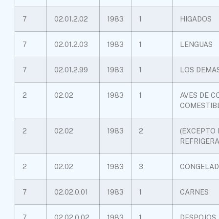
7
02.01.2.02
1983
1
HIGADOS
7
02.01.2.03
1983
1
LENGUAS
7
02.01.2.99
1983
1
LOS DEMA
2
02.02
1983
1
AVES DE C
COMESTIB
2
02.02
1983
2
(EXCEPTO 
REFRIGER
2
02.02
1983
3
CONGELAD
7
02.02.0.01
1983
1
CARNES
7
02.02.0.02
1983
1
DESPOJOS