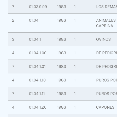
7
01.03.9.99
1983
1
LOS DEMA
2
01.04
1983
1
ANIMALES 
CAPRINA
3
01.04.1
1983
1
OVINOS
4
01.04.1.00
1983
1
DE PEDIGR
7
01.04.1.01
1983
1
DE PEDIGR
4
01.04.1.10
1983
1
PUROS PO
7
01.04.1.11
1983
1
PUROS PO
4
01.04.1.20
1983
1
CAPONES