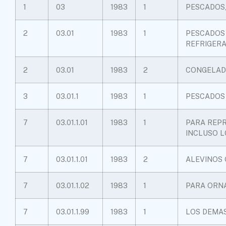
1
03
1983
1
PESCADOS
2
03.01
1983
1
PESCADOS 
REFRIGER
2
03.01
1983
2
CONGELAD
3
03.01.1
1983
1
PESCADOS
7
03.01.1.01
1983
1
PARA REPR
INCLUSO L
7
03.01.1.01
1983
2
ALEVINOS 
7
03.01.1.02
1983
1
PARA ORN
7
03.01.1.99
1983
1
LOS DEMA