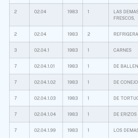
2
02.04
1983
1
LAS DEMAS
FRESCOS,
2
02.04
1983
2
REFRIGER
3
02.04.1
1983
1
CARNES
7
02.04.1.01
1983
1
DE BALLE
7
02.04.1.02
1983
1
DE CONEJO
7
02.04.1.03
1983
1
DE TORTU
7
02.04.1.04
1983
1
DE ERIZOS
7
02.04.1.99
1983
1
LOS DEMA