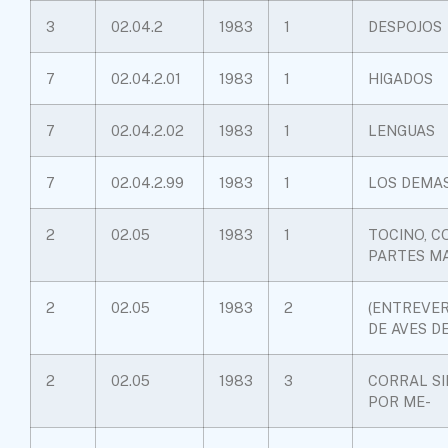
3
02.04.2
1983
1
DESPOJOS
7
02.04.2.01
1983
1
HIGADOS
7
02.04.2.02
1983
1
LENGUAS
7
02.04.2.99
1983
1
LOS DEMA
2
02.05
1983
1
TOCINO, C
PARTES M
2
02.05
1983
2
(ENTREVER
DE AVES D
2
02.05
1983
3
CORRAL SI
POR ME-