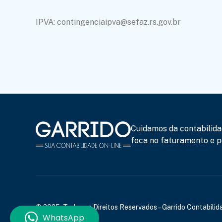
IPVA: contingenciaipva@sefaz.rs.gov.br
Cuidamos da contabilida
foca no faturamento e po
© 2025, Todos os Direitos Reservados – Garrido Contabilida
WhatsApp